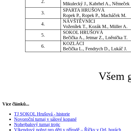
2.
Mikulecký J., Kabrhel A., Němeček 
SPARTA HRUŠOVÁ
3.
Ropek P., Ropek P., Macháček M.
NÁVŠTĚVNÍCI
4.
Voženílek T., Kozák M., Müller A.
SOKOL HRUŠOVÁ
5.
Bečička A., Jetmar Z., Lněnička T.
KOZLÁCI
6.
Bečička L., Fendrych D., Lukáč J.
Všem g
Více článků...
TJ SOKOL Hrušová - historie
Novoroční turnaj v sálové kopané
Nohejbalový turnaj trojic
Víkendový pobyt pro děti v přírodě – Říčky v Orl. horách