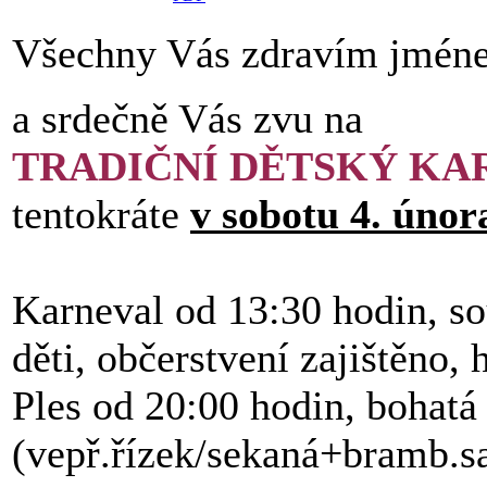
Všechny Vás zdravím jmén
a srdečně Vás zvu na
TRADIČNÍ DĚTSKÝ KA
tentokráte
v sobotu 4. únor
Karneval od 13:30 hodin, s
děti, občerstvení zajištěno,
Ples od 20:00 hodin, bohatá
(vepř.řízek/sekaná+bramb.salá