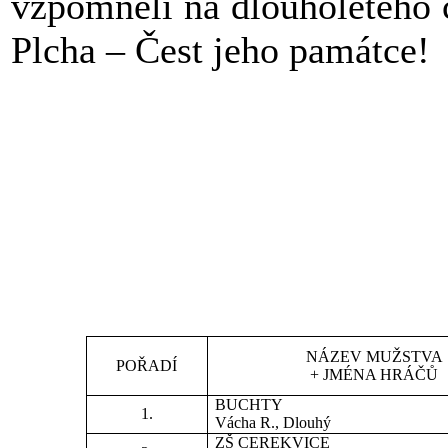
vzpomněli na dlouholetého 
Plcha – Čest jeho památce!
NÁZEV MUŽSTVA
POŘADÍ
+ JMÉNA HRÁČŮ
BUCHTY
1.
Vácha R., Dlouhý
ZŠ CEREKVICE