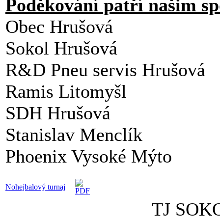
Poděkování patří našim s
Obec Hrušová
Sokol Hrušová
R&D Pneu servis Hrušová
Ramis Litomyšl
SDH Hrušová
Stanislav Menclík
Phoenix Vysoké Mýto
Nohejbalový turnaj
TJ SOK