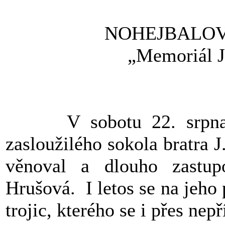
NOHEJBALOV
„Memoriál J
V sobotu 22. srpna 2
zasloužilého sokola bratra J.
věnoval a dlouho zastup
Hrušová. I letos se na jeho
trojic, kterého se i přes nep