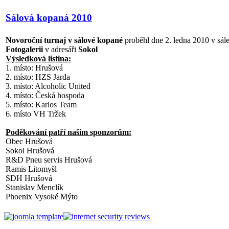
Sálová kopaná 2010
Novoroční turnaj v sálové kopané
proběhl dne 2. ledna 2010 v sále
Fotogalerii
v adresáři
Sokol
Výsledková listina:
1. místo: Hrušová
2. místo: HZS Jarda
3. místo: Alcoholic United
4. místo: Česká hospoda
5. místo: Karlos Team
6. místo VH Tržek
Poděkování patří našim sponzorům:
Obec Hrušová
Sokol Hrušová
R&D Pneu servis Hrušová
Ramis Litomyšl
SDH Hrušová
Stanislav Menclík
Phoenix Vysoké Mýto