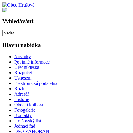
Vyhledávání:
Hlavní nabídka
Novinky
Povinné informace
Úřední deska
Rozpočet
Usnesení
Elektronická podatelna
Rozhlas
Adresář
Historie
Obecní knihovna
Fotogalerie
Kontakty
Hrušovský list
Jednací řád
DSO ZÁHORAN