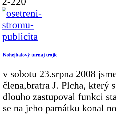
Nohejbalový turnaj trojic
v sobotu 23.srpna 2008 jsm
člena,bratra J. Plcha, který 
dlouho zastupoval funkci sta
se na jeho památku konal noh