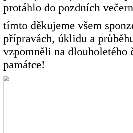
protáhlo do pozdních večern
tímto děkujeme všem sponzor
přípravách, úklidu a průběhu
vzpomněli na dlouholetého č
památce!