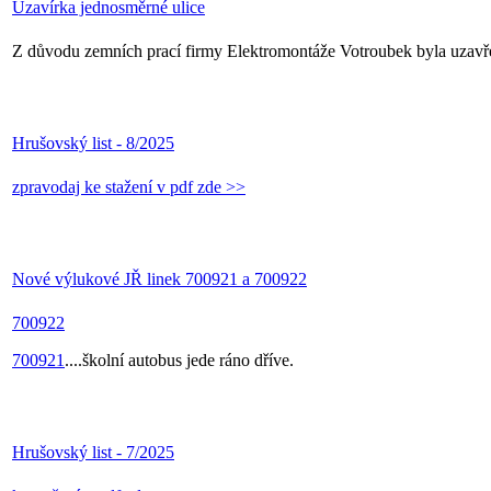
Uzavírka jednosměrné ulice
Z důvodu zemních prací firmy Elektromontáže Votroubek byla uzavřen
Hrušovský list - 8/2025
zpravodaj ke stažení v pdf zde >>
Nové výlukové JŘ linek 700921 a 700922
700922
700921
....školní autobus jede ráno dříve.
Hrušovský list - 7/2025