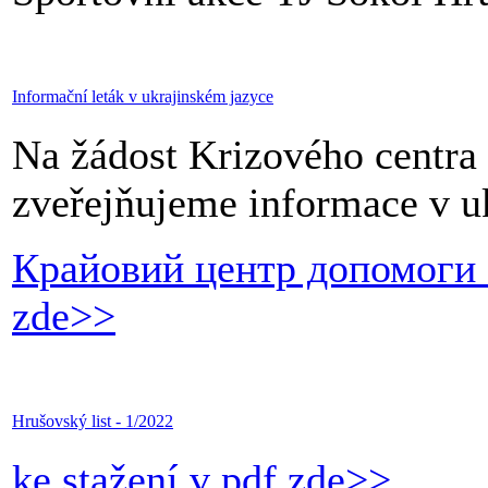
Informační leták v ukrajinském jazyce
Na žádost Krizového centra
zveřejňujeme informace v u
Крайовий центр допомоги 
zde>>
Hrušovský list - 1/2022
ke stažení v pdf zde>>