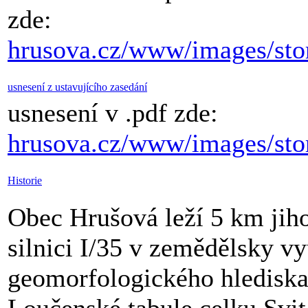
zde:
hrusova.cz/www/images/sto
usnesení z ustavujícího zasedání
usnesení v .pdf zde:
hrusova.cz/www/images/stor
Historie
Obec Hrušová leží 5 km ji
silnici I/35 v zemědělsky vy
geomorfologického hlediska 
Loučenské tabule celku Svit