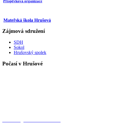
Příspěvková organizace
Mateřská škola Hrušová
Zájmová sdružení
SDH
Sokol
Hrušovský spolek
Počasí v Hrušové
Meteorologická stanice Hrušová