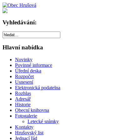
Vyhledávání:
Hlavní nabídka
Novinky
Povinné informace
Úřední deska
Rozpočet
Usnesení
Elektronická podatelna
Rozhlas
Adresář
Historie
Obecní knihovna
Fotogalerie
Letecké snímky
Kontakty
Hrušovský list
Jednací řád