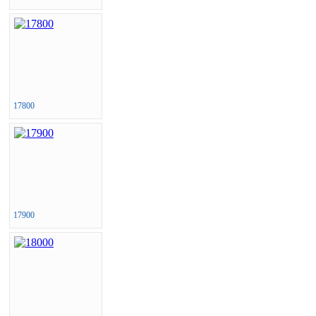
17800
17900