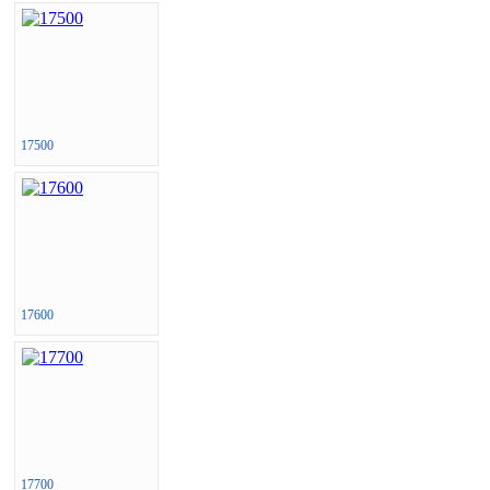
17500
17600
17700