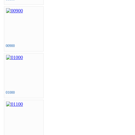
00900
01000