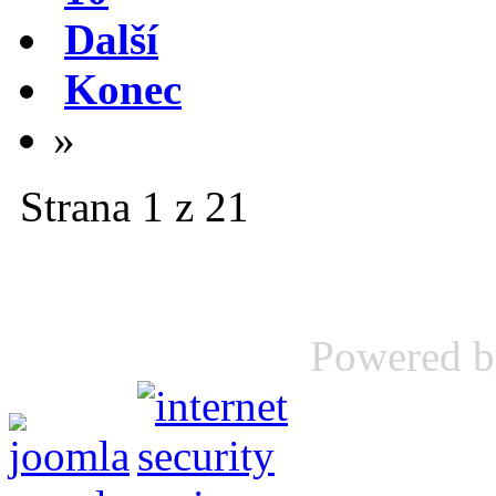
Další
Konec
»
Strana 1 z 21
Powered 