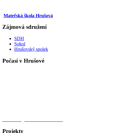
Mateřská škola Hrušová
Zájmová sdružení
SDH
Sokol
Hrušovský spolek
Počasí v Hrušové
Meteorologická stanice Hrušová
Projekty