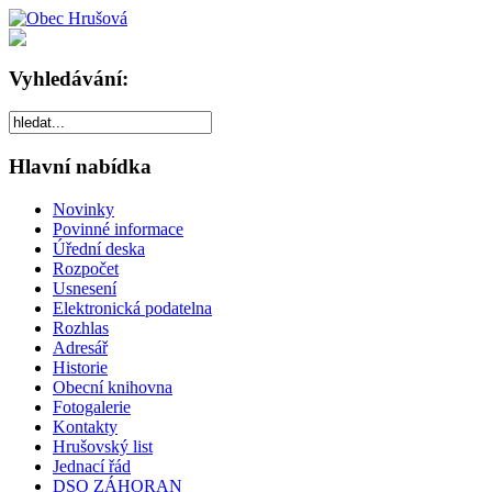
Vyhledávání:
Hlavní nabídka
Novinky
Povinné informace
Úřední deska
Rozpočet
Usnesení
Elektronická podatelna
Rozhlas
Adresář
Historie
Obecní knihovna
Fotogalerie
Kontakty
Hrušovský list
Jednací řád
DSO ZÁHORAN