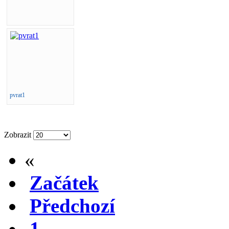
pvrat1
Zobrazit
«
Začátek
Předchozí
1