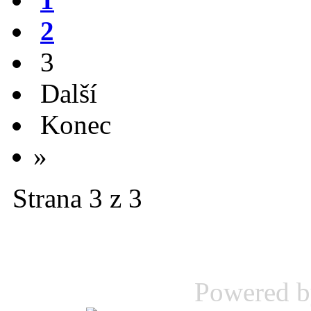
2
3
Další
Konec
»
Strana 3 z 3
Powered 