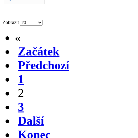
Zobrazit
«
Začátek
Předchozí
1
2
3
Další
Konec