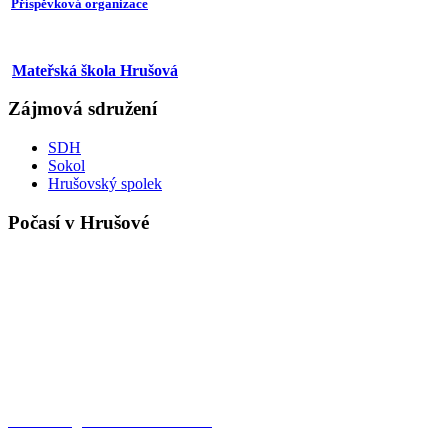
Příspěvková organizace
Mateřská škola Hrušová
Zájmová sdružení
SDH
Sokol
Hrušovský spolek
Počasí v Hrušové
Meteorologická stanice Hrušová