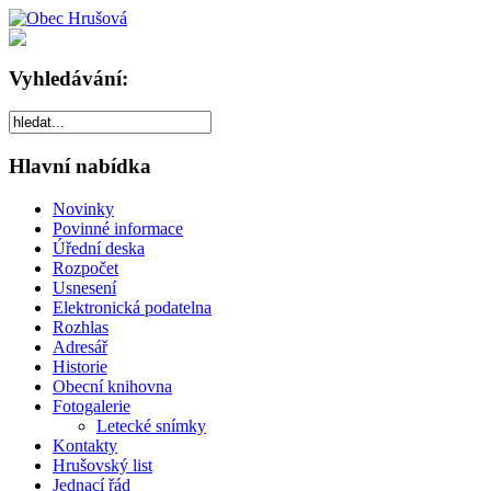
Vyhledávání:
Hlavní nabídka
Novinky
Povinné informace
Úřední deska
Rozpočet
Usnesení
Elektronická podatelna
Rozhlas
Adresář
Historie
Obecní knihovna
Fotogalerie
Letecké snímky
Kontakty
Hrušovský list
Jednací řád